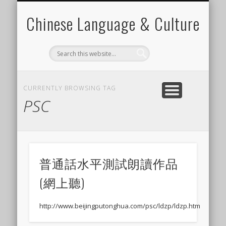
CHINESE LEARNING VIDEO
CANTONESE LEARNING
FOR CHINESE TEACHER
LANGUAGE ELEMENTS
LANGUAGE SKILLS
CHINESE CULTURE
CONTACT CARINE
MATERIALS
Chinese Language & Culture
CURRENTLY BROWSING TAG
PSC
普通話水平測試朗讀作品
(網上聽)
http://www.beijingputonghua.com/psc/ldzp/ldzp.htm