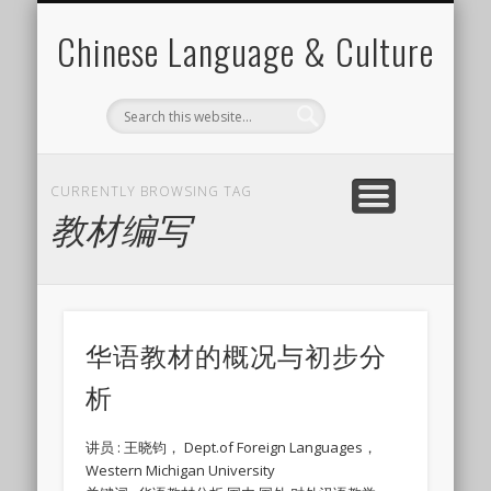
CHINESE LEARNING VIDEO
CANTONESE LEARNING
FOR CHINESE TEACHER
LANGUAGE ELEMENTS
LANGUAGE SKILLS
CHINESE CULTURE
CONTACT CARINE
MATERIALS
Chinese Language & Culture
CURRENTLY BROWSING TAG
教材编写
华语教材的概况与初步分
析
讲员 : 王晓钧， Dept.of Foreign Languages，
Western Michigan University